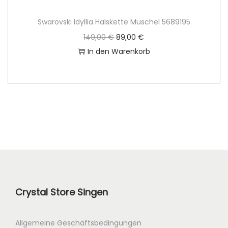
Swarovski Idyllia Halskette Muschel 5689195
U
A
149,00
€
89,00
€
r
k
In den Warenkorb
s
t
p
u
r
e
ü
l
n
l
g
e
l
r
i
P
c
r
Crystal Store Singen
h
e
e
i
r
s
Allgemeine Geschäftsbedingungen