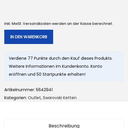
r
e
ü
l
n
l
Inkl. MwSt. Versandkosten werden an der Kasse berechnet.
g
e
l
r
IN DEN WARENKORB
i
P
c
r
Verdiene 77 Punkte durch den Kauf dieses Produkts.
h
e
Weitere Informationen im Kundenkonto. Konto
e
i
eröffnen und 50 Startpunkte erhalten!
r
s
P
i
Artikelnummer:
5642941
r
s
Kategorien:
Outlet
,
Swarovski Ketten
e
t
i
:
s
7
w
7
Beschreibung