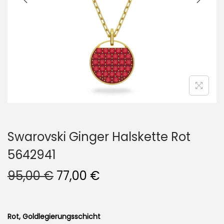
i
o
n
Swarovski Ginger Halskette Rot
5642941
U
A
95,00
€
77,00
€
r
k
s
t
p
u
Rot, Goldlegierungsschicht