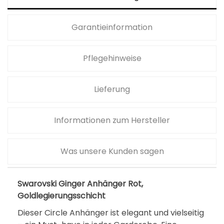
a
,
r
0
Garantieinformation
:
0
9
Pflegehinweise
5
€
,
.
0
Lieferung
0
Informationen zum Hersteller
€
Was unsere Kunden sagen
Swarovski Ginger Anhänger Rot,
Goldlegierungsschicht
Dieser Circle Anhänger ist elegant und vielseitig