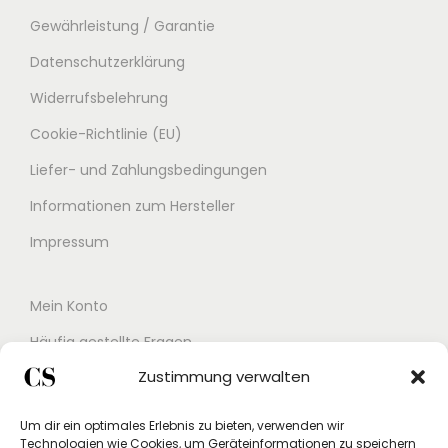
P
i
Gewährleistung / Garantie
r
s
Datenschutzerklärung
e
t
Widerrufsbelehrung
i
:
s
8
Cookie-Richtlinie (EU)
w
9
Liefer- und Zahlungsbedingungen
a
,
Informationen zum Hersteller
r
0
:
0
Impressum
1
4
€
Mein Konto
9
.
Häufig gestellte Fragen
,
Zustimmung verwalten
Kontakt
0
0
Buchungskalender
Um dir ein optimales Erlebnis zu bieten, verwenden wir
Technologien wie Cookies, um Geräteinformationen zu speichern