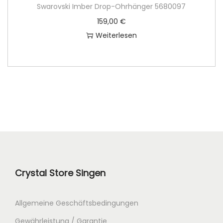
Swarovski Imber Drop-Ohrhänger 5680097
i
:
159,00
€
s
6
Weiterlesen
w
2
a
,
r
0
:
0
8
9
€
,
.
0
0
Crystal Store Singen
€
Allgemeine Geschäftsbedingungen
Gewährleistung / Garantie