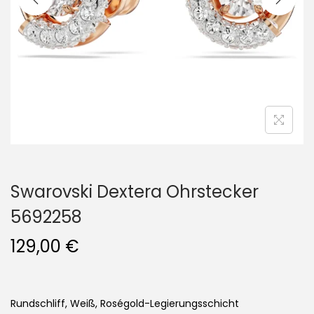
i
o
n
Swarovski Dextera Ohrstecker
5692258
129,00
€
Rundschliff, Weiß, Roségold-Legierungsschicht