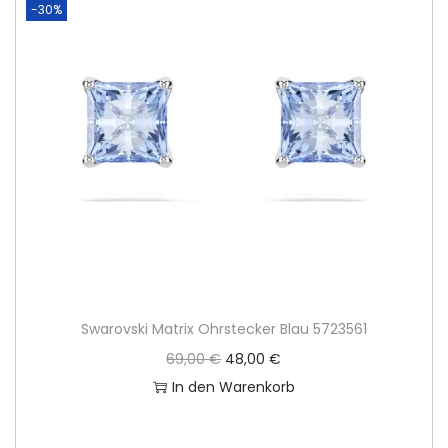
-30%
Swarovski Matrix Ohrstecker Blau 5723561
U
A
69,00
€
48,00
€
r
k
In den Warenkorb
s
t
p
u