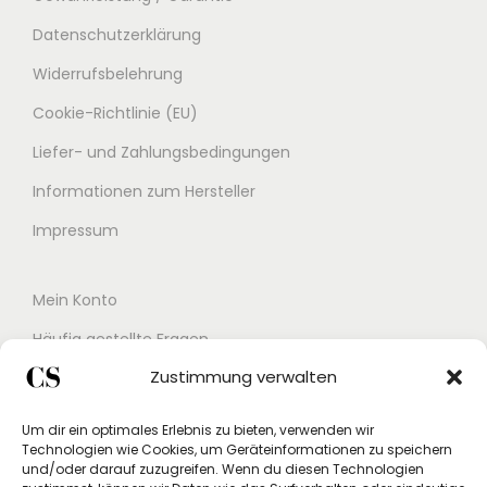
Datenschutzerklärung
Widerrufsbelehrung
Cookie-Richtlinie (EU)
Liefer- und Zahlungsbedingungen
Informationen zum Hersteller
Impressum
Mein Konto
Häufig gestellte Fragen
Zustimmung verwalten
Kontakt
Buchungskalender
Um dir ein optimales Erlebnis zu bieten, verwenden wir
Technologien wie Cookies, um Geräteinformationen zu speichern
Studex App
und/oder darauf zuzugreifen. Wenn du diesen Technologien