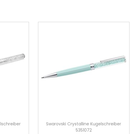
lschreiber
Swarovski Crystalline Kugelschreiber
5351072