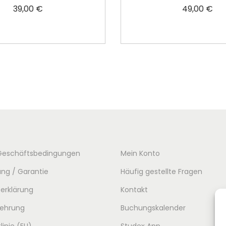
39,00
€
49,00
€
In den Warenkorb
In den Warenko
Geschäftsbedingungen
Mein Konto
ng / Garantie
Häufig gestellte Fragen
erklärung
Kontakt
lehrung
Buchungskalender