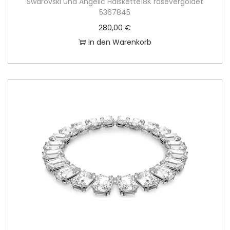
Swarovski Una Angelic Halskette18K rosévergoldet
5367845
280,00
€
In den Warenkorb