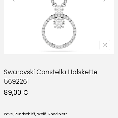
i
o
n
Swarovski Constella Halskette
5692261
89,00
€
Pavé, Rundschliff, Weiß, Rhodiniert