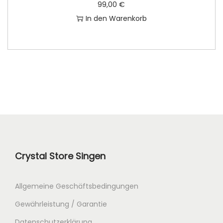
99,00
€
s
1
In den Warenkorb
w
1
a
1
r
,
:
0
1
0
3
9
€
,
.
0
0
Crystal Store Singen
€
Allgemeine Geschäftsbedingungen
Gewährleistung / Garantie
Datenschutzerklärung