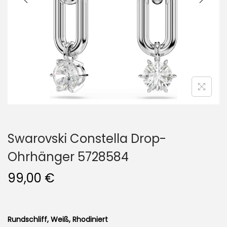
i
o
n
Swarovski Constella Drop-
Ohrhänger 5728584
99,00
€
Rundschliff, Weiß, Rhodiniert