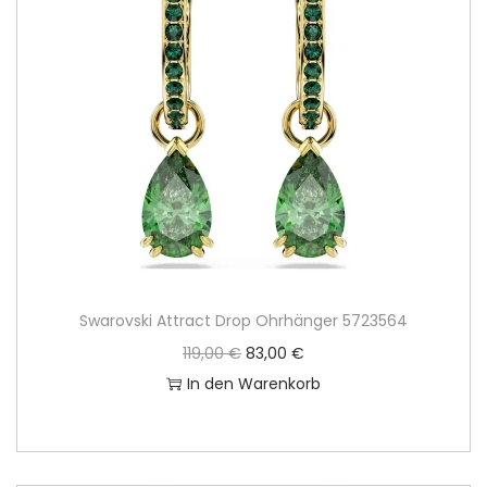
Swarovski Attract Drop Ohrhänger 5723564
U
A
119,00
€
83,00
€
r
k
In den Warenkorb
s
t
p
u
r
e