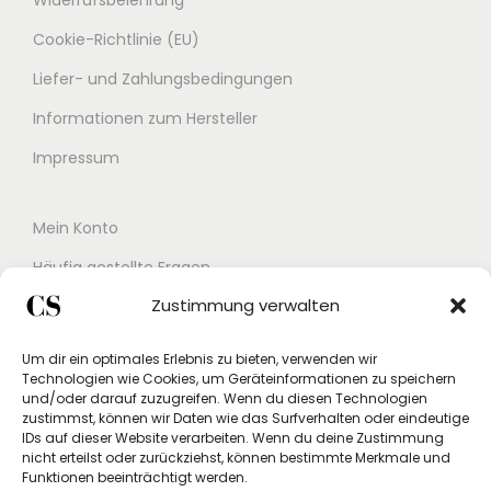
Widerrufsbelehrung
Cookie-Richtlinie (EU)
Liefer- und Zahlungsbedingungen
Informationen zum Hersteller
Impressum
Mein Konto
Häufig gestellte Fragen
Zustimmung verwalten
Kontakt
Buchungskalender
Um dir ein optimales Erlebnis zu bieten, verwenden wir
Technologien wie Cookies, um Geräteinformationen zu speichern
Studex App
und/oder darauf zuzugreifen. Wenn du diesen Technologien
zustimmst, können wir Daten wie das Surfverhalten oder eindeutige
Einverständniserklärung
IDs auf dieser Website verarbeiten. Wenn du deine Zustimmung
nicht erteilst oder zurückziehst, können bestimmte Merkmale und
Rücksendung beantragen
Funktionen beeinträchtigt werden.