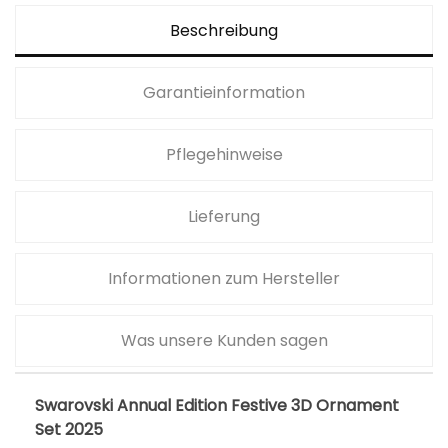
a
0
Beschreibung
r
,
:
0
Garantieinformation
1
0
7
9
€
Pflegehinweise
,
.
0
Lieferung
0
Informationen zum Hersteller
€
Was unsere Kunden sagen
Swarovski Annual Edition Festive 3D Ornament
Set 2025