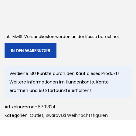
r
e
ü
l
n
l
g
e
l
r
Inkl. MwSt. Versandkosten werden an der Kasse berechnet.
i
P
IN DEN WARENKORB
c
r
h
e
e
i
Verdiene 130 Punkte durch den Kauf dieses Produkts.
r
s
Weitere Informationen im Kundenkonto. Konto
P
i
eröffnen und 50 Startpunkte erhalten!
r
s
e
t
Artikelnummer:
5701824
i
:
Kategorien:
Outlet
,
Swarovski Weihnachtsfiguren
s
1
w
3