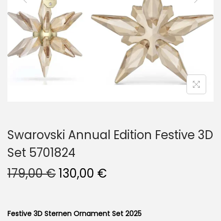
i
o
n
Swarovski Annual Edition Festive 3D
Set 5701824
U
A
179,00
€
130,00
€
r
k
s
t
p
u
Festive 3D Sternen Ornament Set 2025