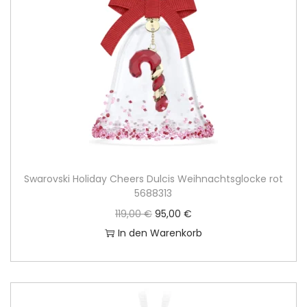
Swarovski Holiday Cheers Dulcis Weihnachtsglocke rot
5688313
U
A
119,00
€
95,00
€
r
k
In den Warenkorb
s
t
p
u
r
e