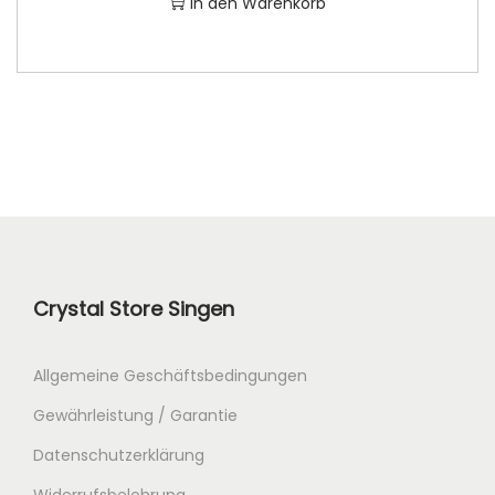
In den Warenkorb
w
0
a
7
r
,
:
0
1
0
7
9
€
,
.
0
0
Crystal Store Singen
€
Allgemeine Geschäftsbedingungen
Gewährleistung / Garantie
Datenschutzerklärung