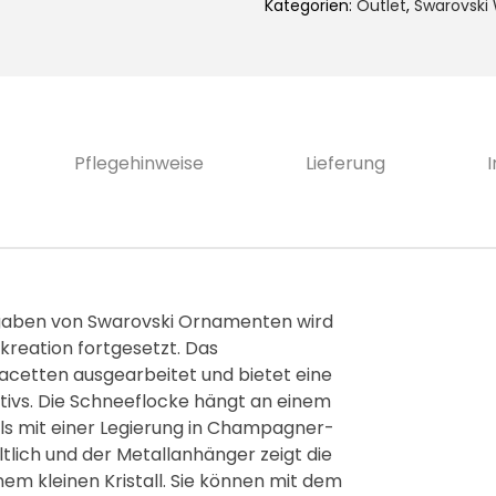
Kategorien:
Outlet
,
Swarovski
:
0
6
5
€
,
.
0
Pflegehinweise
Lieferung
0
€
sgaben von Swarovski Ornamenten wird
kreation fortgesetzt. Das
Facetten ausgearbeitet und bietet eine
tivs. Die Schneeflocke hängt an einem
s mit einer Legierung in Champagner-
ältlich und der Metallanhänger zeigt die
nem kleinen Kristall. Sie können mit dem