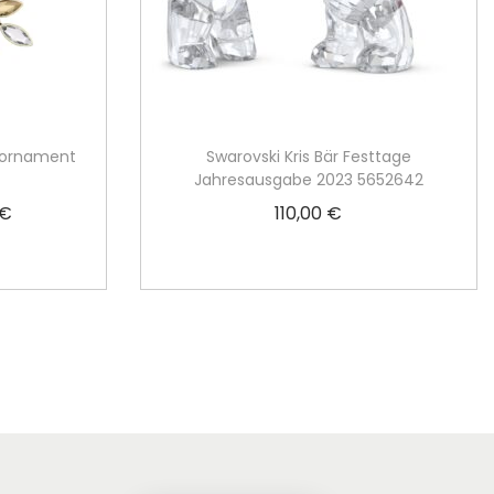
sornament
Swarovski Kris Bär Festtage
Jahresausgabe 2023 5652642
€
110,00
€
A
k
rb
In den Warenkorb
t
u
e
l
l
e
r