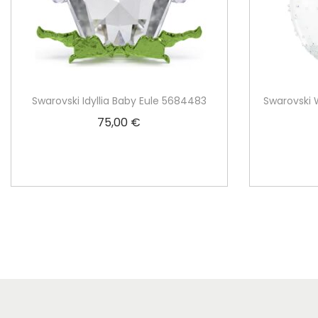
Swarovski Idyllia Baby Eule 5684483
Swarovski 
75,00
€
In den Warenkorb