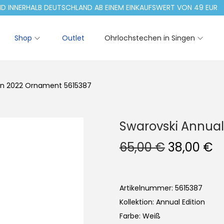
NERHALB DEUTSCHLAND AB EINEM EINKAUFSWERT VON 49 EUR
Shop
Outlet
Ohrlochstechen in Singen
ion 2022 Ornament 5615387
Swarovski Annual
U
A
65,00
€
38,00
€
r
k
s
t
p
u
Artikelnummer: 5615387
r
e
Kollektion: Annual Edition
ü
l
Farbe: Weiß