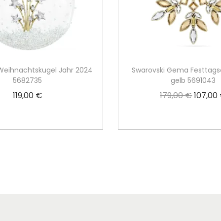
Weihnachtskugel Jahr 2024
Swarovski Gema Festtag
5682735
gelb 5691043
119,00
€
179,00
€
107,00
U
r
Weiterlesen
In den Warenko
s
p
r
ü
n
g
l