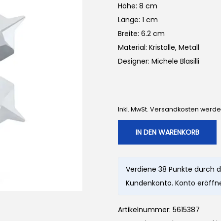
n
l
Höhe: 8 cm
g
e
Länge: 1 cm
l
r
Breite: 6.2 cm
i
P
Material: Kristalle, Metall
c
r
Designer: Michele Blasilli
h
e
e
i
r
s
Inkl. MwSt. Versandkosten werd
P
i
r
s
IN DEN WARENKORB
e
t
i
:
Verdiene 38 Punkte durch d
s
3
Kundenkonto. Konto eröffne
w
8
a
,
Artikelnummer:
5615387
r
0