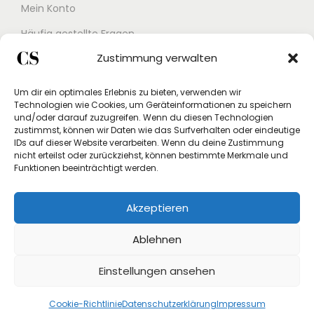
Mein Konto
Häufig gestellte Fragen
Zustimmung verwalten
Kontakt
Buchungskalender
Um dir ein optimales Erlebnis zu bieten, verwenden wir
Technologien wie Cookies, um Geräteinformationen zu speichern
Studex App
und/oder darauf zuzugreifen. Wenn du diesen Technologien
zustimmst, können wir Daten wie das Surfverhalten oder eindeutige
Einverständniserklärung
IDs auf dieser Website verarbeiten. Wenn du deine Zustimmung
nicht erteilst oder zurückziehst, können bestimmte Merkmale und
Rücksendung beantragen
Funktionen beeinträchtigt werden.
Widerruf
Akzeptieren
Vertrag widerrufen
Ablehnen
Einstellungen ansehen
Cookie-Richtlinie
Datenschutzerklärung
Impressum
Copyright © 2026
Crystal Store Shop