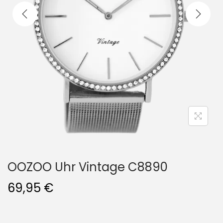
i
o
n
OOZOO Uhr Vintage C8890
69,95
€