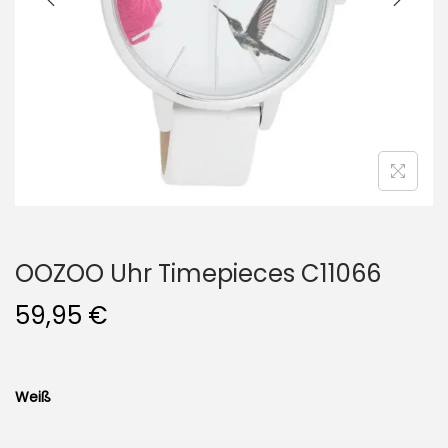
i
o
n
OOZOO Uhr Timepieces C11066
59,95
€
Weiß