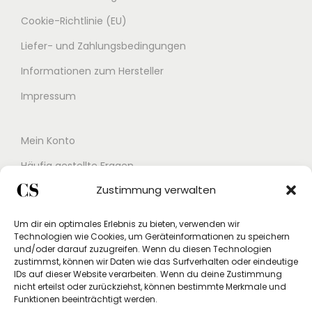
Cookie-Richtlinie (EU)
Liefer- und Zahlungsbedingungen
Informationen zum Hersteller
Impressum
Mein Konto
Häufig gestellte Fragen
Zustimmung verwalten
Kontakt
Buchungskalender
Um dir ein optimales Erlebnis zu bieten, verwenden wir
Technologien wie Cookies, um Geräteinformationen zu speichern
Studex App
und/oder darauf zuzugreifen. Wenn du diesen Technologien
zustimmst, können wir Daten wie das Surfverhalten oder eindeutige
Einverständniserklärung
IDs auf dieser Website verarbeiten. Wenn du deine Zustimmung
nicht erteilst oder zurückziehst, können bestimmte Merkmale und
Rücksendung beantragen
Funktionen beeinträchtigt werden.