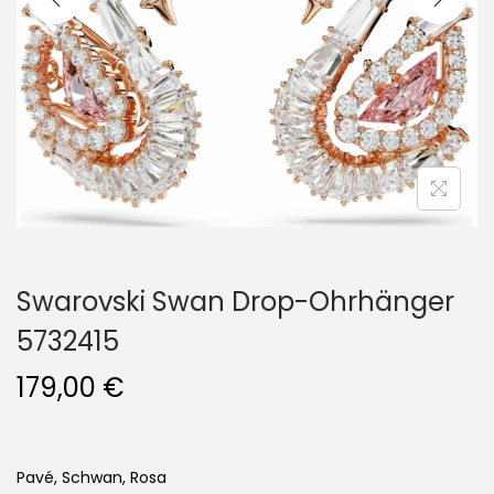
i
o
n
Swarovski Swan Drop-Ohrhänger
5732415
179,00
€
Pavé, Schwan, Rosa