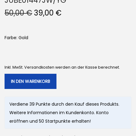
JUBE01447JW/YG
U
A
50,00
€
39,00
€
r
k
s
t
p
u
Farbe: Gold
r
e
ü
l
n
l
Inkl. MwSt. Versandkosten werden an der Kasse berechnet.
g
e
l
r
IN DEN WARENKORB
i
P
c
r
Verdiene 39 Punkte durch den Kauf dieses Produkts.
h
e
Weitere Informationen im Kundenkonto. Konto
e
i
eröffnen und 50 Startpunkte erhalten!
r
s
P
i