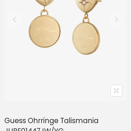
i
o
n
Guess Ohrringe Talismania