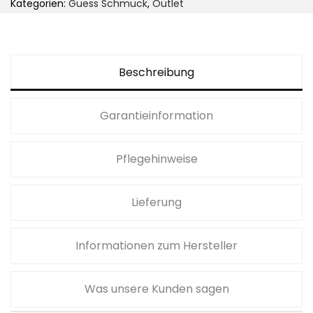
Kategorien:
Guess Schmuck
,
Outlet
r
s
e
t
i
:
s
3
Beschreibung
w
9
a
,
Garantieinformation
r
0
:
0
Pflegehinweise
5
0
€
,
.
Lieferung
0
0
Informationen zum Hersteller
€
Was unsere Kunden sagen