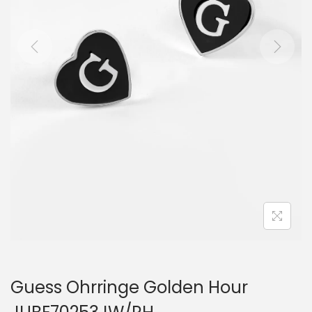
i
o
n
Guess Ohrringe Golden Hour