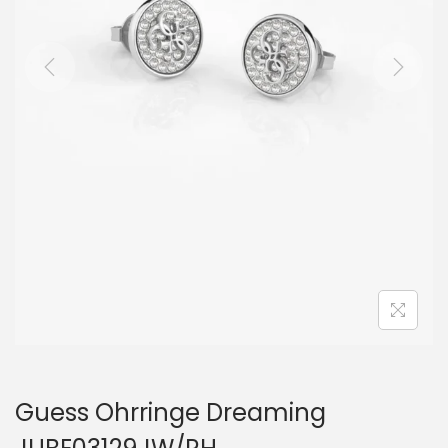
i
o
n
Guess Ohrringe Dreaming