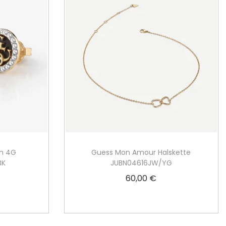
in 4G
Guess Mon Amour Halskette
BK
JUBN04616JW/YG
60,00
€
Weiterlesen