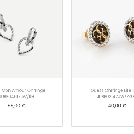
 Mon Amour Ohrringe
Guess Ohrringe Life 
JUBE04617JW/RH
JUBE02147JW/YG
55,00
€
40,00
€
In den Warenkorb
Weiterlesen