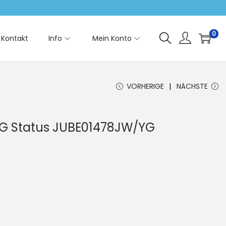
0
Kontakt
Info
Mein Konto
VORHERIGE
NÄCHSTE
4G Status JUBE01478JW/YG