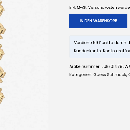
n
l
Inkl. MwSt. Versandkosten werd
g
e
l
r
IN DEN WARENKORB
i
P
c
r
Verdiene 59 Punkte durch d
h
e
Kundenkonto. Konto eröffne
e
i
r
s
Artikelnummer:
JUBE01478JW
P
i
Kategorien:
Guess Schmuck
,
r
s
e
t
i
:
s
5
w
9
a
,
r
0