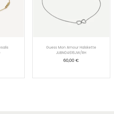
salis
Guess Mon Amour Halskette
G
JUBN04616JW/RH
60,00
€
In den Warenkorb