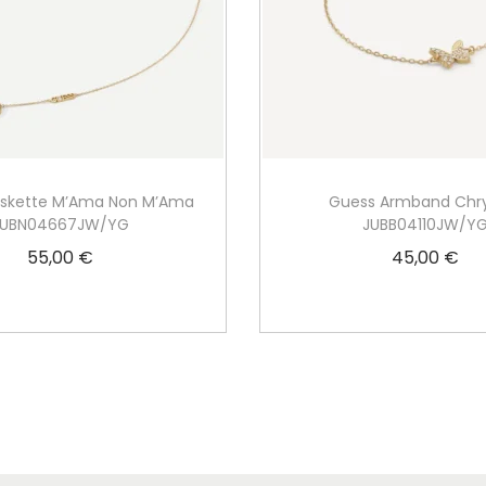
lskette M’Ama Non M’Ama
Guess Armband Chry
JUBN04667JW/YG
JUBB04110JW/Y
55,00
€
45,00
€
In den Warenkorb
Weiterlesen