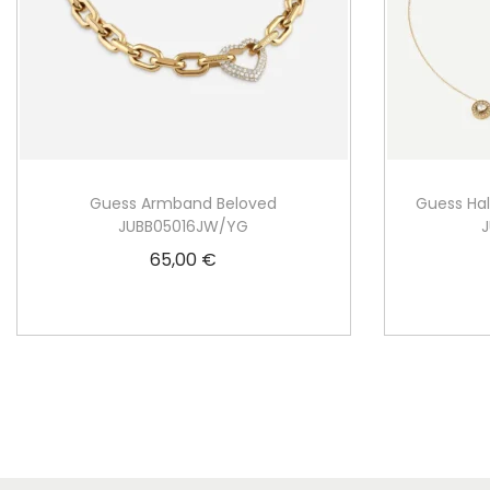
Guess Armband Beloved
Guess Ha
JUBB05016JW/YG
65,00
€
In den Warenkorb