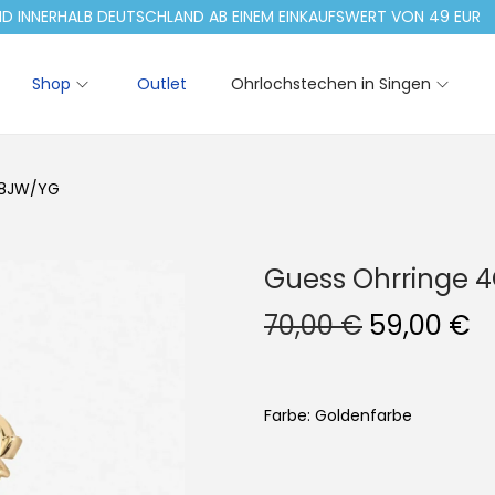
NERHALB DEUTSCHLAND AB EINEM EINKAUFSWERT VON 49 EUR
Shop
Outlet
Ohrlochstechen in Singen
78JW/YG
Guess Ohrringe 
U
A
70,00
€
59,00
€
r
k
s
t
p
u
Farbe: Goldenfarbe
r
e
ü
l