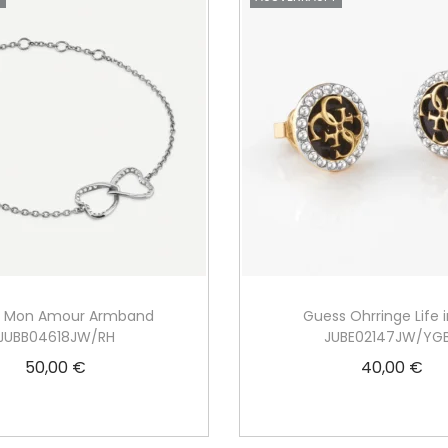
s Mon Amour Armband
Guess Ohrringe Life 
JUBB04618JW/RH
JUBE02147JW/YG
50,00
€
40,00
€
Weiterlesen
Weiterlesen