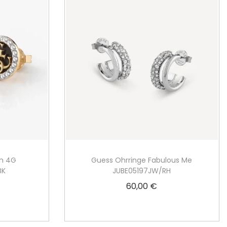
in 4G
Guess Ohrringe Fabulous Me
BK
JUBE05197JW/RH
60,00
€
In den Warenkorb