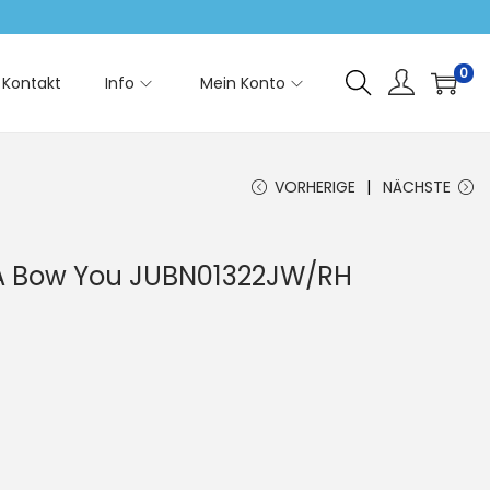
0
Kontakt
Info
Mein Konto
VORHERIGE
NÄCHSTE
 A Bow You JUBN01322JW/RH