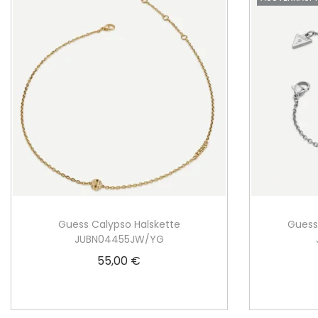
Guess Calypso Halskette
Gues
JUBN04455JW/YG
55,00
€
In den Warenkorb