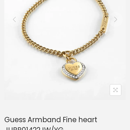
i
o
n
Guess Armband Fine heart