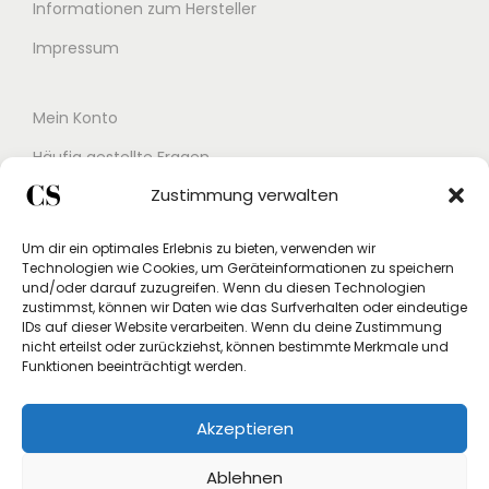
Informationen zum Hersteller
Impressum
Mein Konto
Häufig gestellte Fragen
Zustimmung verwalten
Kontakt
Buchungskalender
Um dir ein optimales Erlebnis zu bieten, verwenden wir
Technologien wie Cookies, um Geräteinformationen zu speichern
Studex App
und/oder darauf zuzugreifen. Wenn du diesen Technologien
zustimmst, können wir Daten wie das Surfverhalten oder eindeutige
Einverständniserklärung
IDs auf dieser Website verarbeiten. Wenn du deine Zustimmung
nicht erteilst oder zurückziehst, können bestimmte Merkmale und
Rücksendung beantragen
Funktionen beeinträchtigt werden.
Widerruf
Akzeptieren
Vertrag widerrufen
Ablehnen