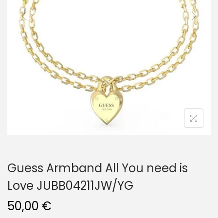
i
o
n
Guess Armband All You need is
Love JUBB04211JW/YG
50,00
€